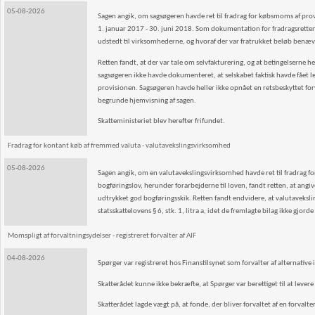
05-08-2026
Sagen angik, om sagsøgeren havde ret til fradrag for købsmoms af pr
1. januar 2017 - 30. juni 2018. Som dokumentation for fradragsretten
udstedt til virksomhederne, og hvoraf der var fratrukket beløb benæ
Retten fandt, at der var tale om selvfakturering, og at betingelserne h
sagsøgeren ikke havde dokumenteret, at selskabet faktisk havde fået 
provisionen. Sagsøgeren havde heller ikke opnået en retsbeskyttet 
begrunde hjemvisning af sagen.
Skatteministeriet blev herefter frifundet.
Fradrag for kontant køb af fremmed valuta - valutavekslingsvirksomhed
05-08-2026
Sagen angik, om en valutavekslingsvirksomhed havde ret til fradrag for
bogføringslov, herunder forarbejderne til loven, fandt retten, at angiv
udtrykket god bogføringsskik. Retten fandt endvidere, at valutaveksli
statsskattelovens § 6, stk. 1, litra a, idet de fremlagte bilag ikke gjor
Momspligt af forvaltningsydelser - registreret forvalter af AIF
04-08-2026
Spørger var registreret hos Finanstilsynet som forvalter af alternative 
Skatterådet kunne ikke bekræfte, at Spørger var berettiget til at levere
Skatterådet lagde vægt på, at fonde, der bliver forvaltet af en forvalter,