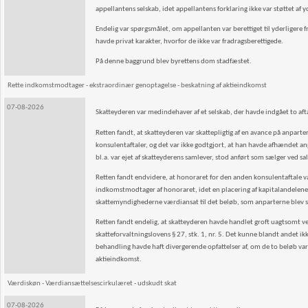
appellantens selskab, idet appellantens forklaring ikke var støttet af
Endelig var spørgsmålet, om appellanten var berettiget til yderligere fra
havde privat karakter, hvorfor de ikke var fradragsberettigede.
På denne baggrund blev byrettens dom stadfæstet.
Rette indkomstmodtager - ekstraordinær genoptagelse - beskatning af aktieindkomst
07-08-2026
Skatteyderen var medindehaver af et selskab, der havde indgået to a
Retten fandt, at skatteyderen var skattepligtig af en avance på anpar
konsulentaftaler, og det var ikke godtgjort, at han havde afhændet anpa
bl.a. var ejet af skatteyderens samlever, stod anført som sælger ved s
Retten fandt endvidere, at honoraret for den anden konsulentaftale var
indkomstmodtager af honoraret, idet en placering af kapitalandelene i 
skattemyndighederne værdiansat til det beløb, som anparterne blev sol
Retten fandt endelig, at skatteyderen havde handlet groft uagtsomt ved
skatteforvaltningslovens § 27, stk. 1, nr. 5. Det kunne blandt andet ik
behandling havde haft divergerende opfattelser af, om de to beløb var 
aktieindkomst.
Værdiskøn - Værdiansættelsescirkulæret - udskudt skat
07-08-2026