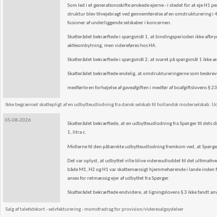
Som led i et generationsskifte ønskede ejerne - i stedet for at eje H
struktur blev tilvejebragt ved gennemførelse af en omstrukturering i 4
fusioner af underliggende selskaber i koncernen.
Skatterådet bekræftede i spørgsmål 1, at bindingsperioden ikke afbry
aktieombytning, men videreføres hos HA.
Skatterådet bekræftede i spørgsmål 2, at svaret på spørgsmål 1 ikke æn
Skatterådet bekræftede endelig, at omstruktureringerne som beskrev
medførte en forhøjelse af gaveafgiften i medfør af boafgiftslovens § 23 b,
Ikke begrænset skattepligt af en udbytteudlodning fra dansk selskab til hollandsk moderselskab. Ud
05-08-2026
Skatterådet bekræftede, at en udbytteudlodning fra Spørger til dets di
1, litra c.
Midlerne til den påtænkte udbytteudlodning fremkom ved, at Spørger fo
Det var oplyst, at udbyttet ville blive videreudloddet til det ultimat
både M1, H2 og H1 var skattemæssigt hjemmehørende i lande inden fo
anses for retmæssig ejer af udbyttet fra Spørger.
Skatterådet bekræftede endvidere, at ligningslovens § 3 ikke fandt an
Salg af taletidskort - selvfakturering - momsfradrag for provision/videresalgsydelser