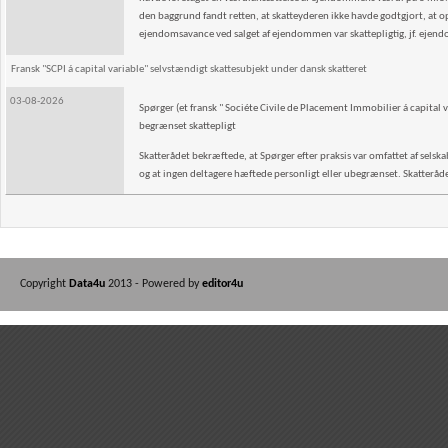
den baggrund fandt retten, at skatteyderen ikke havde godtgjort, at o
ejendomsavance ved salget af ejendommen var skattepligtig, jf. ejen
Fransk "SCPI á capital variable" selvstændigt skattesubjekt under dansk skatteret
03-08-2026
Spørger (et fransk " Sociéte Civile de Placement Immobilier á capital v
begrænset skattepligt
Skatterådet bekræftede, at Spørger efter praksis var omfattet af selskab
og at ingen deltagere hæftede personligt eller ubegrænset. Skatterådet 
Copyright
Data4u
2013 - Powered by
editor4u