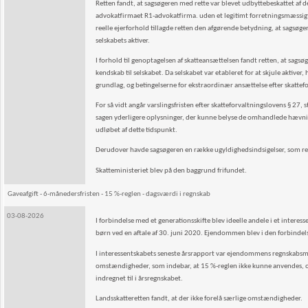
Retten fandt, at sagsøgeren med rette var blevet udbyttebeskattet a
advokatfirmaet R1-advokatfirma. uden et legitimt forretningsmæssigt f
reelle ejerforhold tillagde retten den afgørende betydning, at sagsøge
selskabets aktiver.
I forhold til genoptagelsen af skatteansættelsen fandt retten, at sag
kendskab til selskabet. Da selskabet var etableret for at skjule aktiver
grundlag, og betingelserne for ekstraordinær ansættelse efter skattefor
For så vidt angår varslingsfristen efter skatteforvaltningslovens § 27, stk
sagen yderligere oplysninger, der kunne belyse de omhandlede hævnin
udløbet af dette tidspunkt.
Derudover havde sagsøgeren en række ugyldighedsindsigelser, som re
Skatteministeriet blev på den baggrund frifundet.
Gaveafgift - 6-månedersfristen - 15 %-reglen - dagsværdi i regnskab
03-08-2026
I forbindelse med et generationsskifte blev ideelle andele i et interes
børn ved en aftale af 30. juni 2020. Ejendommen blev i den forbindels
I interessentskabets seneste årsrapport var ejendommens regnskabsmæs
omstændigheder, som indebar, at 15 %-reglen ikke kunne anvendes, 
indregnet til i årsregnskabet.
Landsskatteretten fandt, at der ikke forelå særlige omstændigheder.