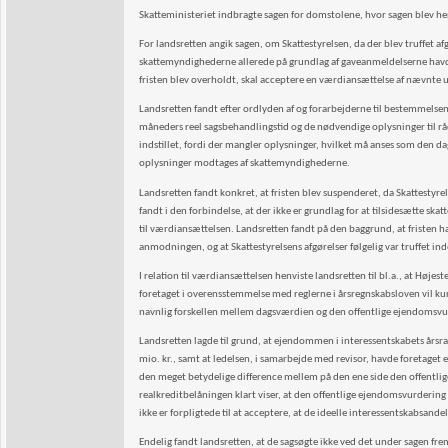
Skatteministeriet indbragte sagen for domstolene, hvor sagen blev he
For landsretten angik sagen, om Skattestyrelsen, da der blev truffet a
skattemyndighederne allerede på grundlag af gaveanmeldelserne havde
fristen blev overholdt, skal acceptere en værdiansættelse af nævnte
Landsretten fandt efter ordlyden af og forarbejderne til bestemmelsen 
måneders reel sagsbehandlingstid og de nødvendige oplysninger til rådi
indstillet, fordi der mangler oplysninger, hvilket må anses som den 
oplysninger modtages af skattemyndighederne.
Landsretten fandt konkret, at fristen blev suspenderet, da Skattest
fandt i den forbindelse, at der ikke er grundlag for at tilsidesætte s
til værdiansættelsen. Landsretten fandt på den baggrund, at fristen 
anmodningen, og at Skattestyrelsens afgørelser følgelig var truffet i
I relation til værdiansættelsen henviste landsretten til bl.a., at Høje
foretaget i overensstemmelse med reglerne i årsregnskabsloven vil ku
navnlig forskellen mellem dagsværdien og den offentlige ejendomsv
Landsretten lagde til grund, at ejendommen i interessentskabets årsr
mio. kr., samt at ledelsen, i samarbejde med revisor, havde foretaget
den meget betydelige difference mellem på den ene side den offentl
realkreditbelåningen klart viser, at den offentlige ejendomsvurdering
ikke er forpligtede til at acceptere, at de ideelle interessentskabsa
Endelig fandt landsretten, at de sagsøgte ikke ved det under sagen frem