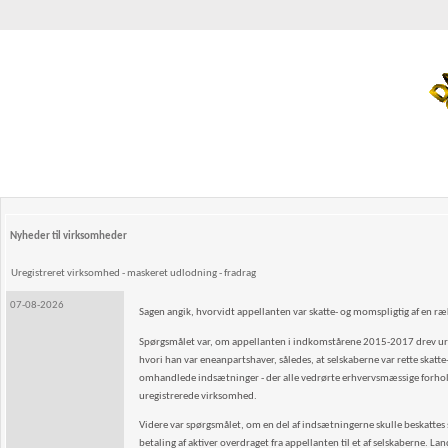
Nyheder til virksomheder
Uregistreret virksomhed - maskeret udlodning - fradrag
07-08-2026
Sagen angik, hvorvidt appellanten var skatte- og momspligtig af en 
Spørgsmålet var, om appellanten i indkomstårene 2015-2017 drev uregi
hvori han var eneanpartshaver, således, at selskaberne var rette skat
omhandlede indsætninger - der alle vedrørte erhvervsmæssige forhold -
uregistrerede virksomhed.
Videre var spørgsmålet, om en del af indsætningerne skulle beskattes so
betaling af aktiver overdraget fra appellanten til et af selskaberne. La