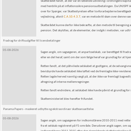
Skatterådet fandt, at der var en løbende udvikling i ordningens kapi
med henblik på at inflationssikre pensionsudbetalingen. Da UNJSPF i
over for Spørger, var Skattestyrelsen efter lovforarbejderne berettige
vejledning, afsnit
C.A.10.4.3.7
, var en metode til skøn over denne væ
Skatterådet kunne derfor ikke bekræfte, at den metode til beregning af
pension. Det skyldtes, at de elementer, der indgik i metoden, var udt
Fradrag for driftsudgifter til licensbetalinger
05-08-2026
Sagen angik, om sagsøgeren, et anpartsselskab, var berettiget til frad
eller en del heraf, samt om der som følge heraf var grundlag for at hj
Retten fandt, at det påhvilede selskabet at godtgøre, at de selvangivne 
bevisbyrde havde selskabet ikke løftet ved de fremlagte ikke‑revidere
Retten lagde herved navnlig vægt på, at der ikke var fremlagt bagve
afregning af interne mellemregninger.
Retten fandt endvidere, at selskabet ikke havde påvist et grundlag for
Skatteministeriet blev herefter frifundet.
Panama Papers - maskeret udbytte og ekstraordinær skatteansættelse
05-08-2026
Sagen angik, om sagsøgeren for indkomstårene 2010-2011 med rette var 
fra et selskab registreret på Y1-område. Derudover angik sagen, om sag