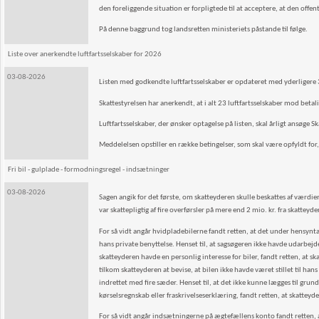
den foreliggende situation er forpligtede til at acceptere, at den off
På denne baggrund tog landsretten ministeriets påstande til følge.
Liste over anerkendte luftfartsselskaber for 2026
03-08-2026
Listen med godkendte luftfartsselskaber er opdateret med yderligere 
Skattestyrelsen har anerkendt, at i alt 23 luftfartsselskaber mod betali
Luftfartsselskaber, der ønsker optagelse på listen, skal årligt ansøge Sk
Meddelelsen opstiller en række betingelser, som skal være opfyldt for, a
Fri bil - gulplade - formodningsregel - indsætninger
03-08-2026
Sagen angik for det første, om skatteyderen skulle beskattes af værdien 
var skattepligtig af fire overførsler på mere end 2 mio. kr. fra skattey
For så vidt angår hvidpladebilerne fandt retten, at det under hensyntage
hans private benyttelse. Henset til, at sagsøgeren ikke havde udarbejde
skatteyderen havde en personlig interesse for biler, fandt retten, at s
tilkom skatteyderen at bevise, at bilen ikke havde været stillet til han
indrettet med fire sæder. Henset til, at det ikke kunne lægges til gr
kørselsregnskab eller fraskrivelseserklæring, fandt retten, at skatteyd
For så vidt angår indsætningerne på ægtefællens konto fandt retten, 