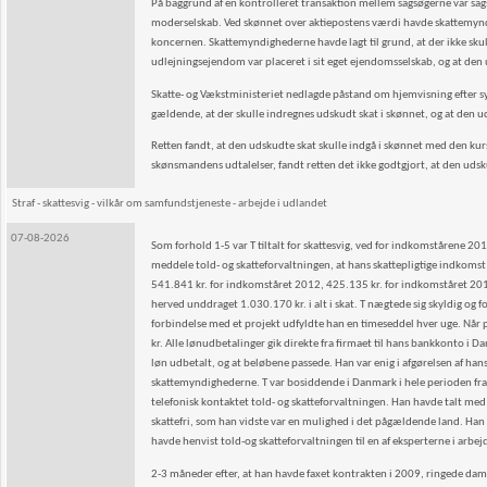
På baggrund af en kontrolleret transaktion mellem sagsøgerne var sagsø
moderselskab. Ved skønnet over aktiepostens værdi havde skattemynd
koncernen. Skattemyndighederne havde lagt til grund, at der ikke sku
udlejningsejendom var placeret i sit eget ejendomsselskab, og at den 
Skatte- og Vækstministeriet nedlagde påstand om hjemvisning efter sy
gældende, at der skulle indregnes udskudt skat i skønnet, og at den ud
Retten fandt, at den udskudte skat skulle indgå i skønnet med den kurs
skønsmandens udtalelser, fandt retten det ikke godtgjort, at den udsku
Straf - skattesvig - vilkår om samfundstjeneste - arbejde i udlandet
07-08-2026
Som forhold 1-5 var T tiltalt for skattesvig, ved for indkomstårene 201
meddele told- og skatteforvaltningen, at hans skattepligtige indkoms
541.841 kr. for indkomståret 2012, 425.135 kr. for indkomståret 20
herved unddraget 1.030.170 kr. i alt i skat. T nægtede sig skyldig og 
forbindelse med et projekt udfyldte han en timeseddel hver uge. Når p
kr. Alle lønudbetalinger gik direkte fra firmaet til hans bankkonto i D
løn udbetalt, og at beløbene passede. Han var enig i afgørelsen af han
skattemyndighederne. T var bosiddende i Danmark i hele perioden fr
telefonisk kontaktet told- og skatteforvaltningen. Han havde talt med
skattefri, som han vidste var en mulighed i det pågældende land. Han h
havde henvist told-og skatteforvaltningen til en af eksperterne i arbej
2-3 måneder efter, at han havde faxet kontrakten i 2009, ringede da