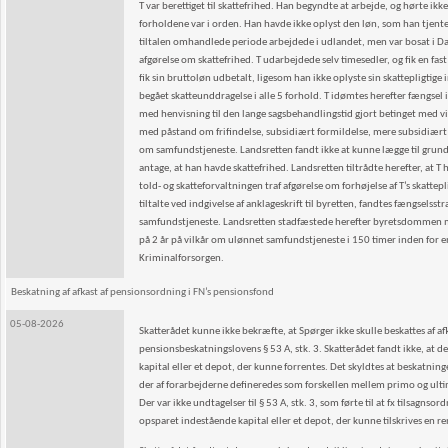
T var berettiget til skattefrihed. Han begyndte at arbejde, og hørte i
forholdene var i orden. Han havde ikke oplyst den løn, som han tjente i
tiltalen omhandlede periode arbejdede i udlandet, men var bosat i D
afgørelse om skattefrihed. T udarbejdede selv timesedler, og fik en fas
fik sin bruttoløn udbetalt, ligesom han ikke oplyste sin skattepligtige
begået skatteunddragelse i alle 5 forhold. T idømtes herefter fængsel 
med henvisning til den lange sagsbehandlingstid gjort betinget med vil
med påstand om frifindelse, subsidiært formildelse, mere subsidiært
om samfundstjeneste. Landsretten fandt ikke at kunne lægge til grund
antage, at han havde skattefrihed. Landsretten tiltrådte herefter, at 
told- og skatteforvaltningen traf afgørelse om forhøjelse af T’s skat
tiltalte ved indgivelse af anklageskrift til byretten, fandtes fængsels
samfundstjeneste. Landsretten stadfæstede herefter byretsdommen med
på 2 år på vilkår om ulønnet samfundstjeneste i 150 timer inden for en l
Kriminalforsorgen.
Beskatning af afkast af pensionsordning i FN’s pensionsfond
05-08-2026
Skatterådet kunne ikke bekræfte, at Spørger ikke skulle beskattes af af
pensionsbeskatningslovens § 53 A, stk. 3. Skatterådet fandt ikke, at d
kapital eller et depot, der kunne forrentes. Det skyldtes at beskatnin
der af forarbejderne defineredes som forskellen mellem primo og ultim
Der var ikke undtagelser til § 53 A, stk. 3, som førte til at fx tilsagns
opsparet indestående kapital eller et depot, der kunne tilskrives en re