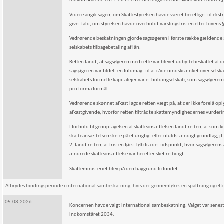
indkomstårene 2011-2015 efter den dagældende skattekontrollovs § 5, 
Videre angik sagen, om Skattestyrelsen havde været berettiget til ekst
givet fald, om styrelsen havde overholdt varslingsfristen efter lovens 
Vedrørende beskatningen gjorde sagsøgeren i første række gældende 
selskabets tilbagebetaling af lån.
Retten fandt, at sagsøgeren med rette var blevet udbyttebeskattet a
sagsøgeren var tildelt en fuldmagt til at råde uindskrænket over selska
selskabets formelle kapitalejer var et holdingselskab, som sagsøgeren 
pro forma formål.
Vedrørende skønnet afkast lagde retten vægt på, at der ikke forelå opl
afkastgivende, hvorfor retten tiltrådte skattemyndighedernes vurderin
I forhold til genoptagelsen af skatteansættelsen fandt retten, at so
skatteansættelsen skete på et urigtigt eller ufuldstændigt grundlag, jf.
2, fandt retten, at fristen først løb fra det tidspunkt, hvor sagsøger
ændrede skatteansættelse var herefter sket rettidigt.
Skatteministeriet blev på den baggrund frifundet.
Afbrydes bindingsperiode i international sambeskatning, hvis der gennemføres en spaltning og efterf
05-08-2026
Koncernen havde valgt international sambeskatning. Valget var senes
indkomståret 2034.