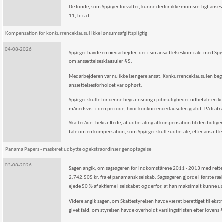
De fonde, som Spørger forvalter, kunne derfor ikke momsretligt anses
11, litra f.
Kompensation for konkurrenceklausul ikke lønsumsafgiftspligtig
04-08-2026
Spørger havde en medarbejder, der i sin ansættelseskontrakt med Spørg
om ansættelsesklausuler § 5.
Medarbejderen var nu ikke længere ansat. Konkurrenceklausulen begræ
ansættelsesforholdet var ophørt.
Spørger skulle for denne begrænsning i jobmuligheder udbetale en kom
månedsvist i den periode, hvor konkurrenceklausulen gjaldt. På frat
Skatterådet bekræftede, at udbetaling af kompensation til den tidliger
tale om en kompensation, som Spørger skulle udbetale, efter ansætt
Panama Papers - maskeret udbytte og ekstraordinær genoptagelse
03-08-2026
Sagen angik, om sagsøgeren for indkomstårene 2011 - 2013 med rette va
2.742.505 kr. fra et panamansk selskab. Sagsøgeren gjorde i første 
ejede 50 % af aktierne i selskabet og derfor, at han maksimalt kunn
Videre angik sagen, om Skattestyrelsen havde været berettiget til ekst
givet fald, om styrelsen havde overholdt varslingsfristen efter lovens §