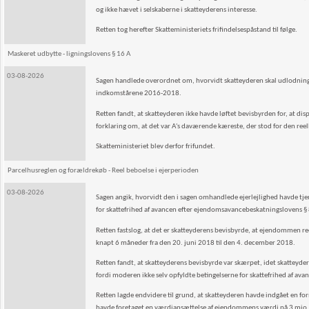
og ikke hævet i selskaberne i skatteyderens interesse.
Retten tog herefter Skatteministeriets frifindelsespåstand til følge.
Maskeret udbytte - ligningslovens § 16 A
03-08-2026
Sagen handlede overordnet om, hvorvidt skatteyderen skal udlodningsbe
indkomstårene 2016-2018.
Retten fandt, at skatteyderen ikke havde løftet bevisbyrden for, at di
forklaring om, at det var A's daværende kæreste, der stod for den reell
Skatteministeriet blev derfor frifundet.
Parcelhusreglen og forældrekøb - Reel beboelse i ejerperioden
03-08-2026
Sagen angik, hvorvidt den i sagen omhandlede ejerlejlighed havde tjen
for skattefrihed af avancen efter ejendomsavancebeskatningslovens § 8
Retten fastslog, at det er skatteyderens bevisbyrde, at ejendommen reelt
knapt 6 måneder fra den 20. juni 2018 til den 4. december 2018.
Retten fandt, at skatteyderens bevisbyrde var skærpet, idet skatteyde
fordi moderen ikke selv opfyldte betingelserne for skattefrihed af 
Retten lagde endvidere til grund, at skatteyderen havde indgået en
havde foretaget en værdiansættelse af ejendommens værdi på 3 mio. kr. 