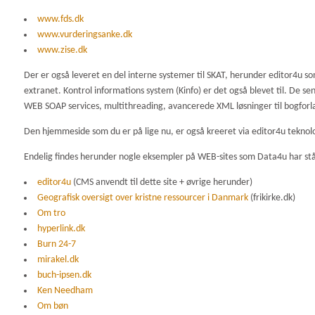
www.fds.dk
www.vurderingsanke.dk
www.zise.dk
Der er også leveret en del interne systemer til SKAT, herunder editor4u som
extranet. Kontrol informations system (Kinfo) er det også blevet til. De se
WEB SOAP services, multithreading, avancerede XML løsninger til bogforl
Den hjemmeside som du er på lige nu, er også kreeret via editor4u teknolo
Endelig findes herunder nogle eksempler på WEB-sites som Data4u har stået
editor4u
(CMS anvendt til dette site + øvrige herunder)
Geografisk oversigt over kristne ressourcer i Danmark
(frikirke.dk)
Om tro
hyperlink.dk
Burn 24-7
mirakel.dk
buch-ipsen.dk
Ken Needham
Om bøn