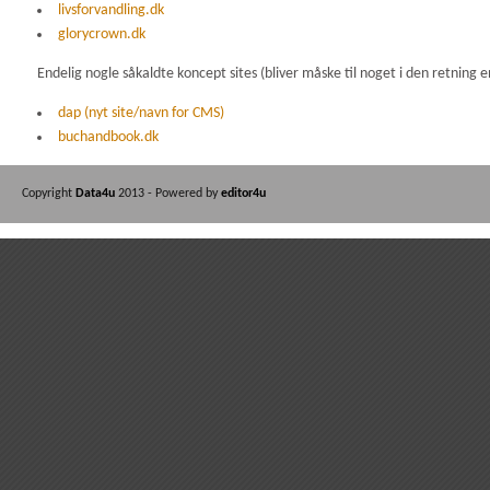
livsforvandling.dk
glorycrown.dk
Endelig nogle såkaldte koncept sites (bliver måske til noget i den retning 
dap (nyt site/navn for CMS)
buchandbook.dk
Copyright
Data4u
2013 - Powered by
editor4u