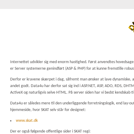
Internettet udvikler sig med enorm hastighed. Først anvendtes hovedsagelig
er Server systemerne genindført (ASP & PHP) for at kunne fremstille robu
Derfor er kravene skærpet i dag, såfremt man ønsker at lave dynamiske, a
andet godt. Data4u har derfor sat sig ind i ASP.NET, ASP, ADO, RDS, DH
ActiveX og naturligvis selve HTML. På server siden har vi bedst kendskab til
Data4u er således mere til den underliggende forretningslogik, end lay-o
hjemmeside, hvor SKAT selv står for designet:
www.skat.dk
Der er også følgende offentlige sider i SKAT regi: